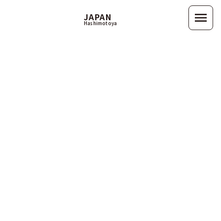
menu
JAPAN
Hashimotoya