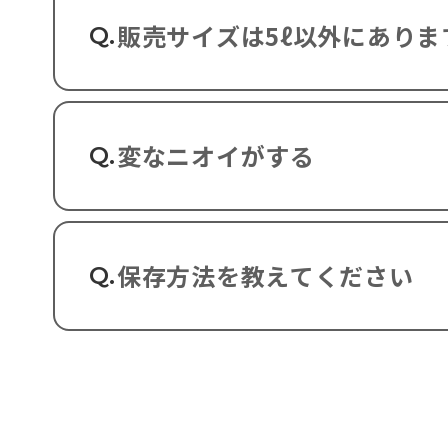
販売サイズは5ℓ以外にありま
Q.
A.
現状は5Lボトルが最大容器となります
変なニオイがする
Q.
欧州では25Lボトルや200Lのドラ
10Lまで、届け出のない場合1宅で保管
A.
ASPEＮ2に入れ替えた場合、前の燃
保存方法を教えてください
Q.
ます。そのままASPEN2の使用を続
A.
保管の際は直射日光の当たらない涼し
閉をお願いいたします。