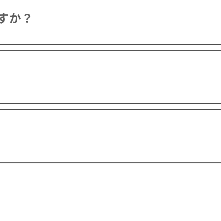
すか？
。
ム缶が販売されておりますが、日本では消防法の関係上
が可能な量が40Lまでとなっているためです。
料の成分と混ざり合い、不純物が溶けだし甘い臭いや
けていただけますと徐々に臭いは薄くなります。
い場所（倉庫・日陰など）へ、使用後は揮発しないよ