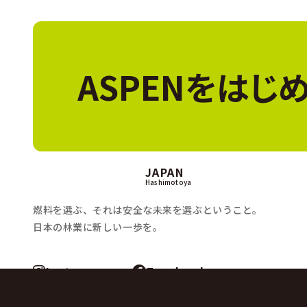
気温が上がると中身が揮発し、容器が
また、現在の燃料からASPEN2に入
ASPENをはじ
すめしております。
JAPAN
Hashimotoya
燃料を選ぶ、それは安全な未来を選ぶということ。
日本の林業に新しい一歩を。
Instagram
Facebook