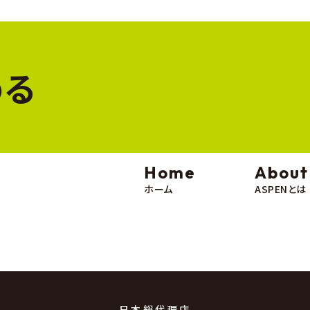
膨張することがありますが、品質には問題ありません
れ替える場合、今までの燃料が残っている場合は、一度
める
Home
About
ホーム
ASPENとは
日本総代理店