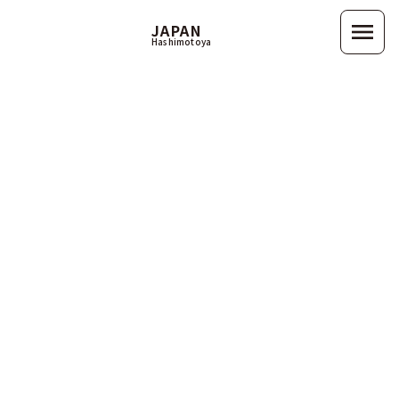
menu
JAPAN
Hashimotoya